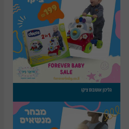
הליכון אוטובוס ציקו