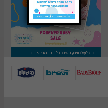
ספר לעגלת תינוק דו-צדדי של חברת BENBAT