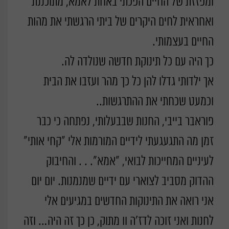
ומפזזת של החיים הפכתי באחת לאמא, מתוכננת
ואחראית לחים היקרים של ביתי הרגשתי את מהות
החיים בעצמותי.
כך היה עם כל תינוקת חדשה שנולדה לה.
אך ילדותי גדלו להן כל כך מהר ועזבו את הבית
וכמעט שכחתי את ההתרגשות..
פוראבר בייבי, החנות שבבעלותי, נפתחה כי כבר
זמן מה התגעגעתי לידיים המורמות אלי "קחי אותי"
לעיניים המחייכות לבואי, "אמא". . . והחיבוק
ההדוק מסביב לצוארי עם ידיים שמנמנות. יום יום
אני רואה את התינוקות החדשים במגיעים אלי
לחנות ואני זוכה לדז'ה וו מתוק, כן כך זה היה… וזה