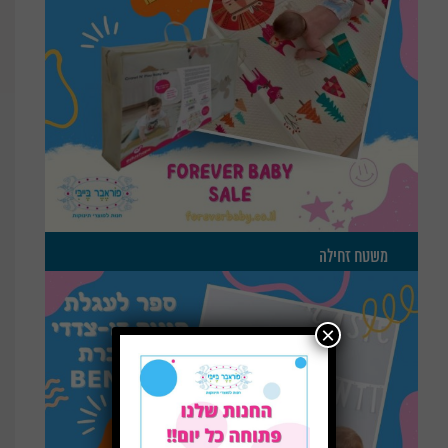
משטח זחילה
×