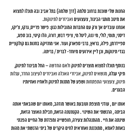
החנות שלי שוכנת ברחוב סלמה (דרך שלמה) בתל אביב ובה תוכלו למצוא
את מיטב מותגי הביגוד, צעצועים
ואביזרים לתינוקות
.
אנחנו עובדים אך ורק עם החברות המובילות כגון: פישר פרייס, גרקו, צ'יקו,
דיסני, תומי, לולי, מי ננה, ליטל מי, ציפי דבש, דורה, הלו קיטי, בוב ספוג,
ספיידרמן, פילה, בראץ, ברבי ספארק ועוד. אני מחזיקה בחנות גם קולקציית
בגדי תינוקות, וכן ליין אירועים מיוחד- לברית / בריתה.
בנוסף תוכלו למצוא מוצרים לתינוק
ולאם החדשה
– החל מביגוד לתינוק,
תיקי עגלה,
מנשאים לתינוק
,
אביזרי האכלה
ואביזרים לעיצוב החדר
,
עגלות
תינוק,
צעצועי התפתחות
ושפע של מתנות לתינוק ולאחיו ואחיותיו
הבוגרים.
אותו יום , עודני מוצפת וטובעת באושר מוזהב, מאותו יום שהבאתי אותה
הביתה , הרגשתי את השינוי . הקטנטנה הזאת, חבילת האוצר הזאת,
שינתה את חיי . מהתנהלות צעירה, חופשייה ומפזזת של החיים הפכתי
באחת לאמא , מתוכננת ואחראית לחים היקרים של ביתי הרגשתי את מהות