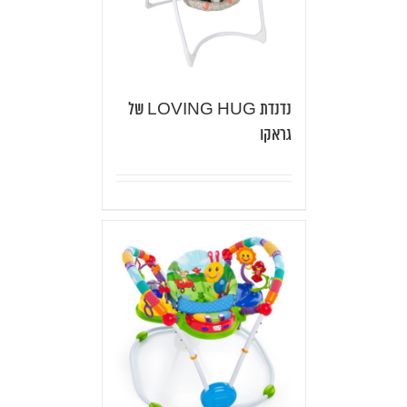
נדנדת LOVING HUG של
גראקו