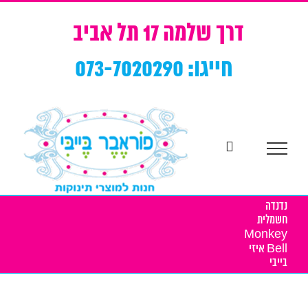
Ski
t
דרך שלמה 17 תל אביב
conten
חייגו: 073-7020290
נדנדה
חשמלית
Monkey
Bell איזי
בייבי