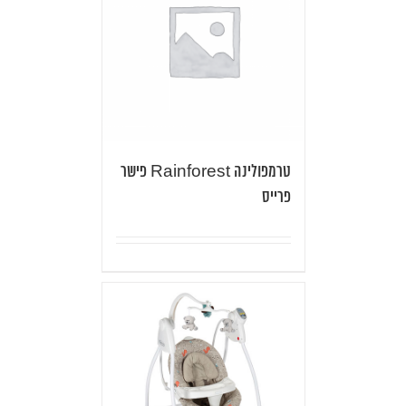
טרמפולינה Rainforest פישר
פרייס