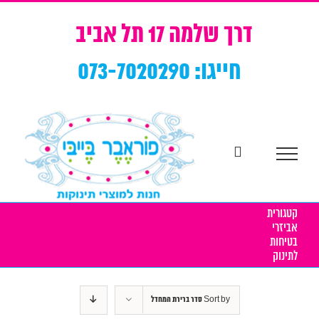
Ski
t
דרך שלמה 17 תל אביב
conten
חייגו: 073-7020290
קטגורית
אביזרי
בטיחות
לתינוק
Sort by
סדר ברירת המחדל