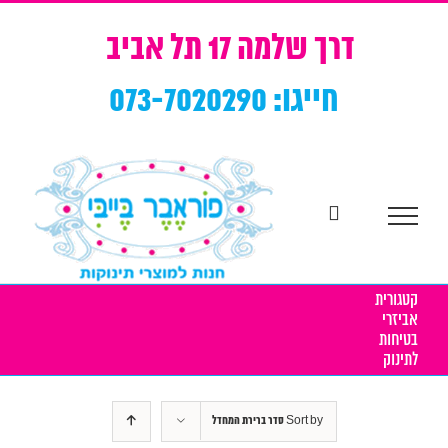
Ski
t
דרך שלמה 17 תל אביב
conten
חייגו: 073-7020290
קטגורית
אביזרי
בטיחות
לתינוק
Sort by
סדר ברירת המחדל